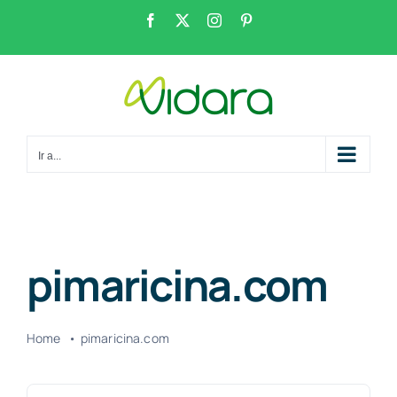
Saltar
Facebook
X
Instagram
Pinterest
al
contenido
Ir a...
pimaricina.com
Home
pimaricina.com