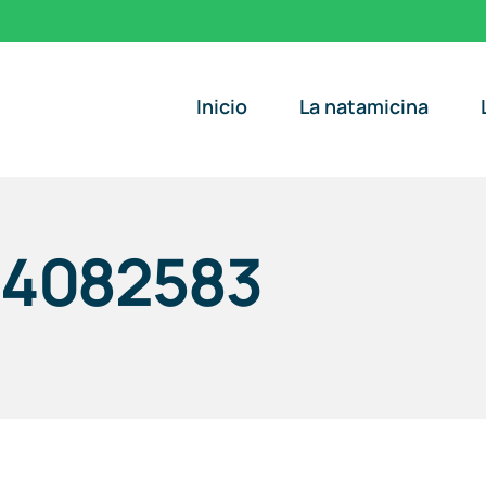
Inicio
La natamicina
-4082583